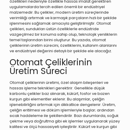
özellikleri nedeniyle özellikle hassas imalat gerektiren
uygulamalarda tercih edilen önemli bir endüstriyel
malzemedir. Bu çelikler, modern üretim süreçlerinde
verimliliği artırmak ve karmaşık parçaların hızlı bir şekilde
işlenmesini sağlamak amacıyla geliştirilmiştir. Otomat
çelikleri, sundukları üstün özelliklerle endüstride
vazgeçilmez bir konuma sahip olup, teknolojik yeniliklerin
temel taşlarından birini oluşturur. Bu yazıda, otomat
çeliklerinin üretim sürecini, özelliklerini, kullanım alanlarını
ve endüstriyel değerini detaylı bir şekilde ele alacağız.
Otomat Çeliklerinin
Üretim Süreci
Otomat çeliklerinin üretimi, özel alaşım bileşenleri ve
hassas işleme teknikleri gerektirir. Genellikle düşük
karbonlu çelikler baz alınarak, kükürt, fosfor ve bazen
kurşun gibi elementler eklenir. Bu alaşımlar, çeliğin
işlenebilirliğini artırmak için dikkatlice dengelenir. Üretim,
çeliğin eritilmesi ve döküm işlemleriyle başlar; ardından
sıcak haddeleme ile şekillendirilir. Bazı durumlarda, soğuk
çekme veya doğrultma gibi ek işlemler uygulanarak yüzey
kalitesi ve ölçü hassasiyeti iyileştirilir. Kükürt ve kurşun gibi