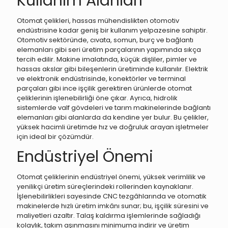
Kullanım Alanları
Otomat çelikleri, hassas mühendislikten otomotiv
endüstrisine kadar geniş bir kullanım yelpazesine sahiptir.
Otomotiv sektöründe, cıvata, somun, burç ve bağlantı
elemanları gibi seri üretim parçalarının yapımında sıkça
tercih edilir. Makine imalatında, küçük dişliler, pimler ve
hassas akslar gibi bileşenlerin üretiminde kullanılır. Elektrik
ve elektronik endüstrisinde, konektörler ve terminal
parçaları gibi ince işçilik gerektiren ürünlerde otomat
çeliklerinin işlenebilirliği öne çıkar. Ayrıca, hidrolik
sistemlerde valf gövdeleri ve tarım makinelerinde bağlantı
elemanları gibi alanlarda da kendine yer bulur. Bu çelikler,
yüksek hacimli üretimde hız ve doğruluk arayan işletmeler
için ideal bir çözümdür.
Endüstriyel Önemi
Otomat çeliklerinin endüstriyel önemi, yüksek verimlilik ve
yenilikçi üretim süreçlerindeki rollerinden kaynaklanır.
İşlenebilirlikleri sayesinde CNC tezgâhlarında ve otomatik
makinelerde hızlı üretim imkânı sunar; bu, işçilik süresini ve
maliyetleri azaltır. Talaş kaldırma işlemlerinde sağladığı
kolaylık, takım aşınmasını minimuma indirir ve üretim