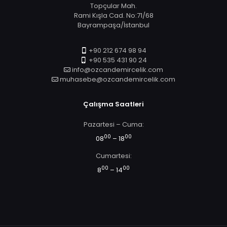
Topçular Mah.
Rami Kışla Cad. No:71/68
Bayrampaşa/İstanbul
+90 212 674 98 94
+90 535 431 90 24
info@ozcandemircelik.com
muhasebe@ozcandemircelik.com
Çalışma Saatleri
Pazartesi – Cuma:
00
00
08
– 18
Cumartesi:
00
00
8
– 14