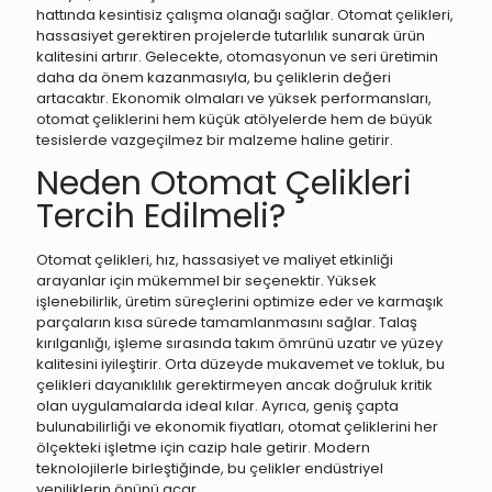
hattında kesintisiz çalışma olanağı sağlar. Otomat çelikleri,
hassasiyet gerektiren projelerde tutarlılık sunarak ürün
kalitesini artırır. Gelecekte, otomasyonun ve seri üretimin
daha da önem kazanmasıyla, bu çeliklerin değeri
artacaktır. Ekonomik olmaları ve yüksek performansları,
otomat çeliklerini hem küçük atölyelerde hem de büyük
tesislerde vazgeçilmez bir malzeme haline getirir.
Neden Otomat Çelikleri
Tercih Edilmeli?
Otomat çelikleri, hız, hassasiyet ve maliyet etkinliği
arayanlar için mükemmel bir seçenektir. Yüksek
işlenebilirlik, üretim süreçlerini optimize eder ve karmaşık
parçaların kısa sürede tamamlanmasını sağlar. Talaş
kırılganlığı, işleme sırasında takım ömrünü uzatır ve yüzey
kalitesini iyileştirir. Orta düzeyde mukavemet ve tokluk, bu
çelikleri dayanıklılık gerektirmeyen ancak doğruluk kritik
olan uygulamalarda ideal kılar. Ayrıca, geniş çapta
bulunabilirliği ve ekonomik fiyatları, otomat çeliklerini her
ölçekteki işletme için cazip hale getirir. Modern
teknolojilerle birleştiğinde, bu çelikler endüstriyel
yeniliklerin önünü açar.