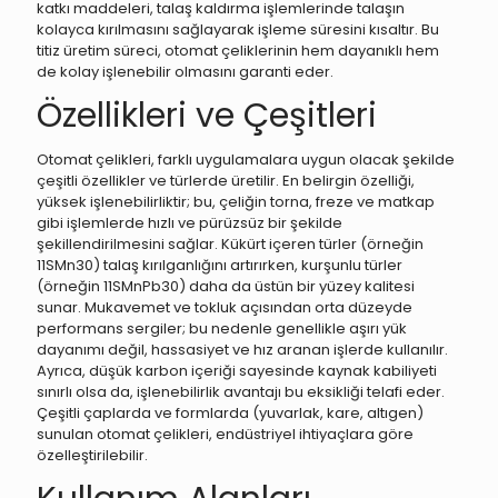
katkı maddeleri, talaş kaldırma işlemlerinde talaşın
kolayca kırılmasını sağlayarak işleme süresini kısaltır. Bu
titiz üretim süreci, otomat çeliklerinin hem dayanıklı hem
de kolay işlenebilir olmasını garanti eder.
Özellikleri ve Çeşitleri
Otomat çelikleri, farklı uygulamalara uygun olacak şekilde
çeşitli özellikler ve türlerde üretilir. En belirgin özelliği,
yüksek işlenebilirliktir; bu, çeliğin torna, freze ve matkap
gibi işlemlerde hızlı ve pürüzsüz bir şekilde
şekillendirilmesini sağlar. Kükürt içeren türler (örneğin
11SMn30) talaş kırılganlığını artırırken, kurşunlu türler
(örneğin 11SMnPb30) daha da üstün bir yüzey kalitesi
sunar. Mukavemet ve tokluk açısından orta düzeyde
performans sergiler; bu nedenle genellikle aşırı yük
dayanımı değil, hassasiyet ve hız aranan işlerde kullanılır.
Ayrıca, düşük karbon içeriği sayesinde kaynak kabiliyeti
sınırlı olsa da, işlenebilirlik avantajı bu eksikliği telafi eder.
Çeşitli çaplarda ve formlarda (yuvarlak, kare, altıgen)
sunulan otomat çelikleri, endüstriyel ihtiyaçlara göre
özelleştirilebilir.